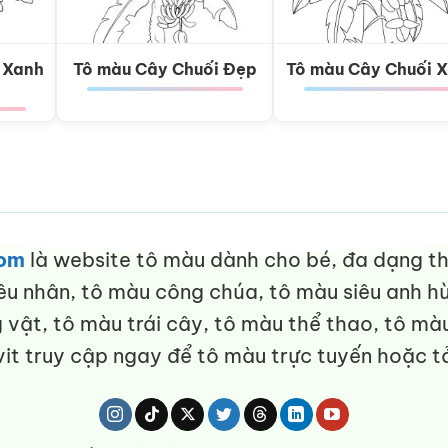
 Xanh
Tô màu Cây Chuối Đẹp
Tô màu Cây Chuối 
com
là website tô màu dành cho bé, đa dạng thể
êu nhân, tô màu công chúa, tô màu siêu anh hù
vật, tô màu trái cây, tô màu thể thao, tô màu
it truy cập ngay để tô màu trực tuyến hoặc tả