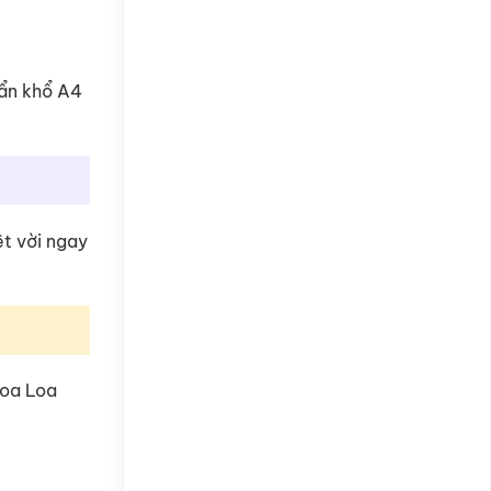
uẩn khổ A4
ệt vời ngay
Hoa Loa