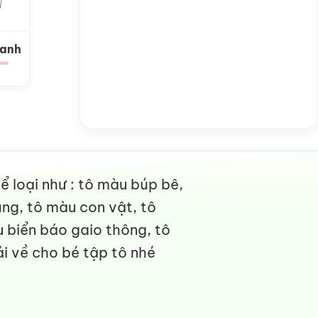
Xanh
 loại như : tô màu búp bê,
ng, tô màu con vật, tô
 biển báo gaio thông, tô
i về cho bé tập tô nhé