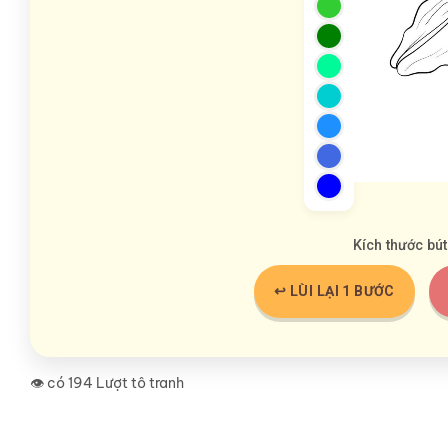
Kích thước bút
↩️ LÙI LẠI 1 BƯỚC
👁️ có 194 Lượt tô tranh