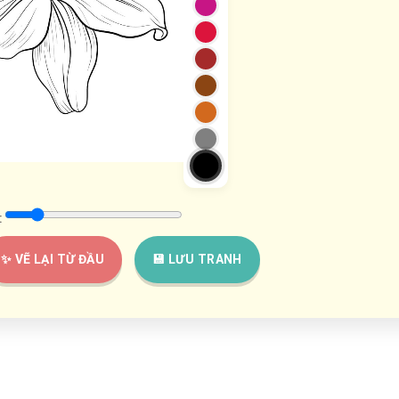
:
✨ VẼ LẠI TỪ ĐẦU
💾 LƯU TRANH