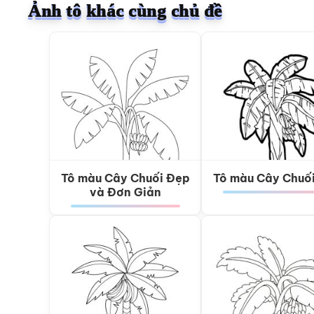
Ảnh tô khác cùng chủ đề
Tô màu Cây Chuối Đẹp
Tô màu Cây Chuố
và Đơn Giản