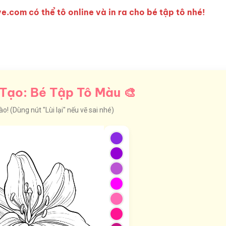
e.com có thể tô online và in ra cho bé tập tô nhé!
Tạo: Bé Tập Tô Màu 🎨
! (Dùng nút "Lùi lại" nếu vẽ sai nhé)