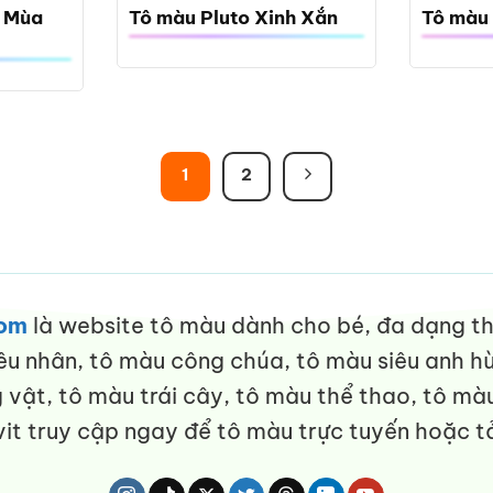
o Mùa
Tô màu Pluto Xinh Xắn
Tô màu 
1
2
com
là website tô màu dành cho bé, đa dạng thể
êu nhân, tô màu công chúa, tô màu siêu anh hù
vật, tô màu trái cây, tô màu thể thao, tô màu
it truy cập ngay để tô màu trực tuyến hoặc tả