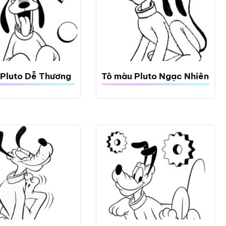
 Pluto Dễ Thương
Tô màu Pluto Ngạc Nhiên