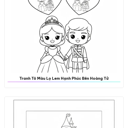
Tranh Tô Màu Lọ Lem Hạnh Phúc Bên Hoàng Tử