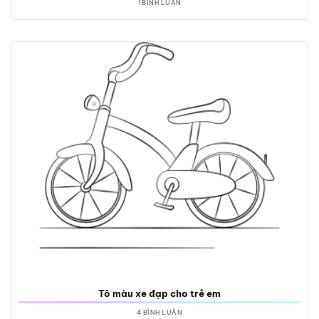
1 BÌNH LUẬN
Tô màu xe đạp cho trẻ em
4 BÌNH LUẬN