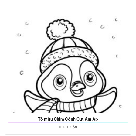
Tô màu Chim Cánh Cụt Ấm Áp
1 BÌNH LUẬN