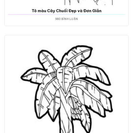
Tô màu Cây Chuối Đẹp và Đơn Giản
980 BÌNH LUẬN