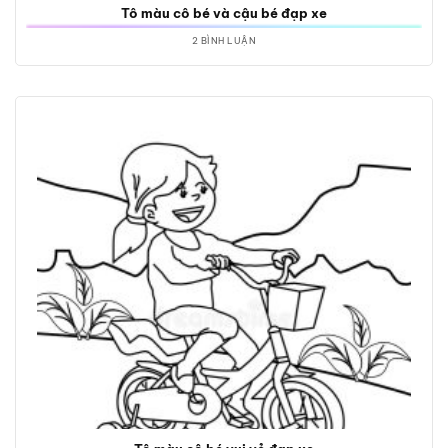
Tô màu cô bé và cậu bé đạp xe
2 BÌNH LUẬN