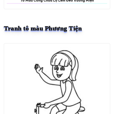
Tô Màu Công Chúa Lọ Lem Đeo Vương Miện
Tranh tô màu Phương Tiện