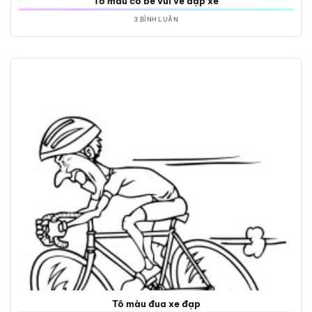
Tô màu cô bé vui vẻ đạp xe
3 BÌNH LUẬN
Tô màu đua xe đạp