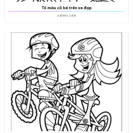
Tô màu cô bé trên xe đạp
4 BÌNH LUẬN