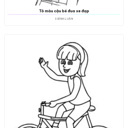
Tô màu cậu bé đua xe đạp
3 BÌNH LUẬN