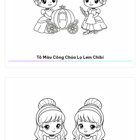
Tô Màu Công Chúa Lọ Lem Chibi