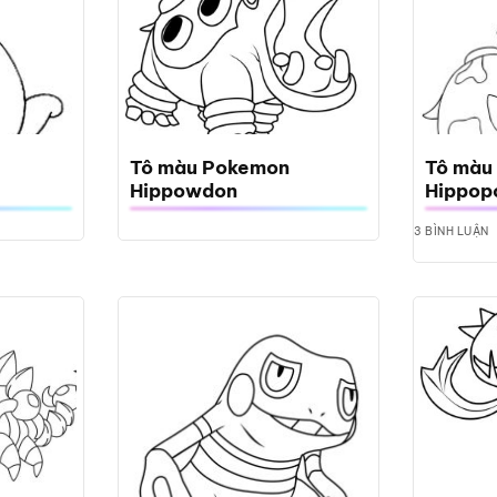
Tô màu Pokemon
Tô màu
Hippowdon
Hippop
3 BÌNH LUẬN