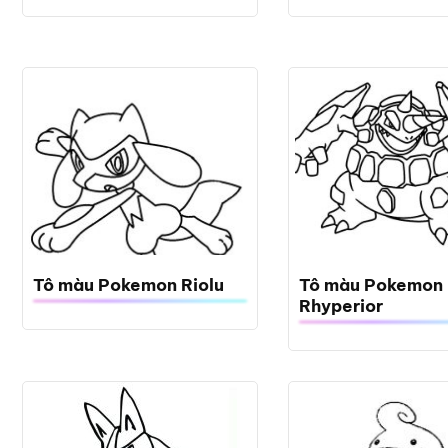
Tô màu Pokemon Riolu
Tô màu Pokemon
Rhyperior