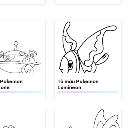
 Pokemon
Tô màu Pokemon
zone
Lumineon