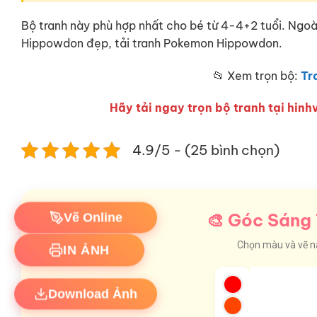
Bộ tranh này phù hợp nhất cho bé từ 4-4+2 tuổi. Ngo
Hippowdon đẹp, tải tranh Pokemon Hippowdon.
📂 Xem trọn bộ:
Tr
Hãy tải ngay trọn bộ tranh tại hinhv
4.9/5 - (25 bình chọn)
Vẽ Online
🎨 Góc Sáng 
IN ẢNH
Chọn màu và vẽ nào
Download Ảnh