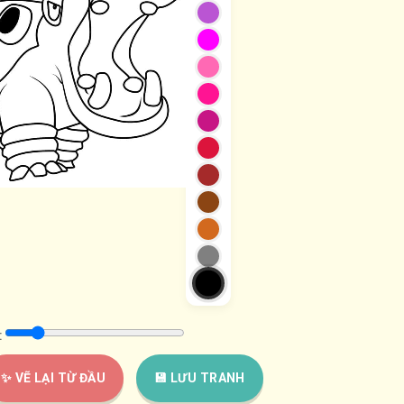
:
✨ VẼ LẠI TỪ ĐẦU
💾 LƯU TRANH