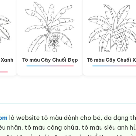
 Xanh
Tô màu Cây Chuối Đẹp
Tô màu Cây Chuối 
com
là website tô màu dành cho bé, đa dạng thể
êu nhân, tô màu công chúa, tô màu siêu anh hù