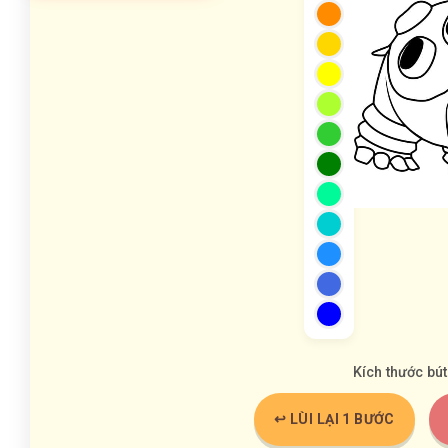
Kích thước bút
↩️ LÙI LẠI 1 BƯỚC