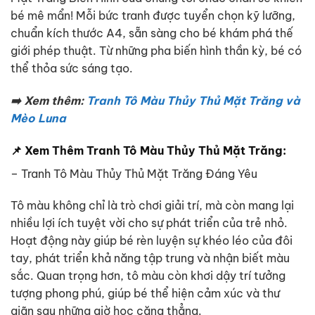
bé mê mẩn! Mỗi bức tranh được tuyển chọn kỹ lưỡng,
chuẩn kích thước A4, sẵn sàng cho bé khám phá thế
giới phép thuật. Từ những pha biến hình thần kỳ, bé có
thể thỏa sức sáng tạo.
➡️ Xem thêm:
Tranh Tô Màu Thủy Thủ Mặt Trăng và
Mèo Luna
📌 Xem Thêm Tranh Tô Màu Thủy Thủ Mặt Trăng:
– Tranh Tô Màu Thủy Thủ Mặt Trăng Đáng Yêu
Tô màu không chỉ là trò chơi giải trí, mà còn mang lại
nhiều lợi ích tuyệt vời cho sự phát triển của trẻ nhỏ.
Hoạt động này giúp bé rèn luyện sự khéo léo của đôi
tay, phát triển khả năng tập trung và nhận biết màu
sắc. Quan trọng hơn, tô màu còn khơi dậy trí tưởng
tượng phong phú, giúp bé thể hiện cảm xúc và thư
giãn sau những giờ học căng thẳng.