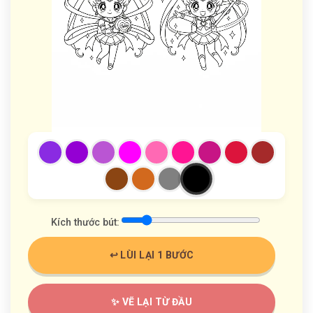
Kích thước bút:
↩️ LÙI LẠI 1 BƯỚC
✨ VẼ LẠI TỪ ĐẦU