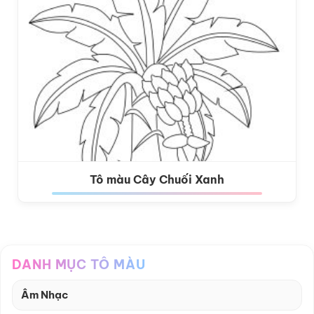
Tô màu Cây Chuối Xanh
DANH MỤC TÔ MÀU
Âm Nhạc