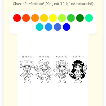
Chọn màu và vẽ nào! (Dùng nút "Lùi lại" nếu vẽ sai nhé)