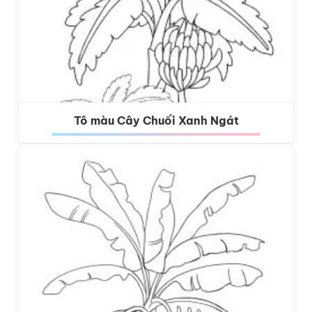
Tô màu Cây Chuối Xanh Ngát