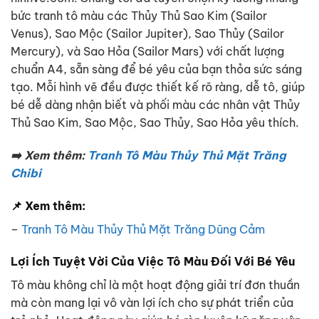
bức tranh tô màu các Thủy Thủ Sao Kim (Sailor
Venus), Sao Mộc (Sailor Jupiter), Sao Thủy (Sailor
Mercury), và Sao Hỏa (Sailor Mars) với chất lượng
chuẩn A4, sẵn sàng để bé yêu của bạn thỏa sức sáng
tạo. Mỗi hình vẽ đều được thiết kế rõ ràng, dễ tô, giúp
bé dễ dàng nhận biết và phối màu các nhân vật Thủy
Thủ Sao Kim, Sao Mộc, Sao Thủy, Sao Hỏa yêu thích.
➡️ Xem thêm:
Tranh Tô Màu Thủy Thủ Mặt Trăng
Chibi
📌 Xem thêm:
–
Tranh Tô Màu Thủy Thủ Mặt Trăng Dũng Cảm
Lợi Ích Tuyệt Vời Của Việc Tô Màu Đối Với Bé Yêu
Tô màu không chỉ là một hoạt động giải trí đơn thuần
mà còn mang lại vô vàn lợi ích cho sự phát triển của