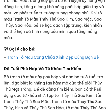
trẻ nhỏ. Hoạt động này giúp bé rèn luyện kỹ năng vận
động tinh, tăng cường khả năng phối hợp giữa tay và
mắt, và phát triển trí tưởng tượng phong phú. Khi tô
màu Tranh Tô Màu Thủy Thủ Sao Kim, Sao Mộc, Sao
Thủy, Sao Hỏa, bé sẽ học cách tập trung, kiên nhẫn
và thể hiện cá tính riêng của mình qua từng mảng
màu.
💡 Gợi ý cho bé:
–
Tranh Tô Màu Công Chúa Xinh Đẹp Cùng Bạn Bè
Độ Tuổi Phù Hợp Và Từ Khóa Tìm Kiếm
Bộ tranh tô màu này phù hợp với các bé từ 3 tuổi trở
lên, đặc biệt là những fan hâm mộ của thế giới Thủy
Thủ Mặt Trăng. Để dễ dàng tìm kiếm, bạn có thể sử
dụng các từ khóa như: tập tô Thủy Thủ Sao Kim, tải
tranh Thủy Thủ Sao Mộc, tranh tô màu Thủy Thủ Sao
Thủy, hình vẽ Thủy Thủ Sao Hỏa, tô màu Thủy Thủ Sao