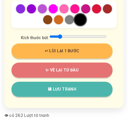
Kích thước bút:
↩️ LÙI LẠI 1 BƯỚC
✨ VẼ LẠI TỪ ĐẦU
💾 LƯU TRANH
👁️ có 262 Lượt tô tranh