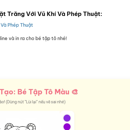
t Trăng Với Vũ Khí Và Phép Thuật:
í Và Phép Thuật
ine và in ra cho bé tập tô nhé!
Tạo: Bé Tập Tô Màu 🎨
! (Dùng nút "Lùi lại" nếu vẽ sai nhé)