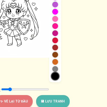
:
✨ VẼ LẠI TỪ ĐẦU
💾 LƯU TRANH