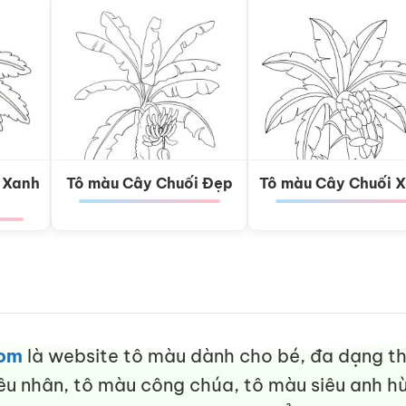
 Xanh
Tô màu Cây Chuối Đẹp
Tô màu Cây Chuối 
com
là website tô màu dành cho bé, đa dạng thể
êu nhân, tô màu công chúa, tô màu siêu anh hù