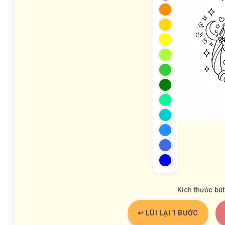
Kích thước bút
↩️ LÙI LẠI 1 BƯỚC