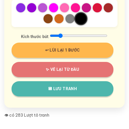
Kích thước bút:
↩️ LÙI LẠI 1 BƯỚC
✨ VẼ LẠI TỪ ĐẦU
💾 LƯU TRANH
👁️ có 283 Lượt tô tranh