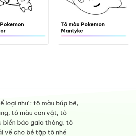
 Pokemon
Tô màu Pokemon
ior
Mantyke
 loại như : tô màu búp bê,
ng, tô màu con vật, tô
 biển báo gaio thông, tô
i về cho bé tập tô nhé