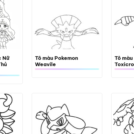
c Nữ
Tô màu Pokemon
Tô màu
Thủ
Weavile
Toxicr