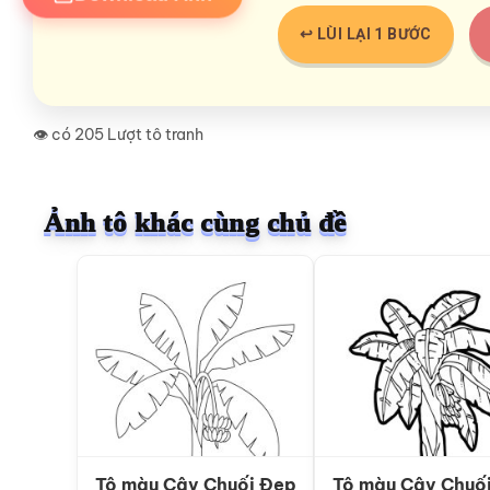
↩️ LÙI LẠI 1 BƯỚC
👁️ có 205 Lượt tô tranh
Ảnh tô khác cùng chủ đề
Tô màu Cây Chuối Đẹp
Tô màu Cây Chuố