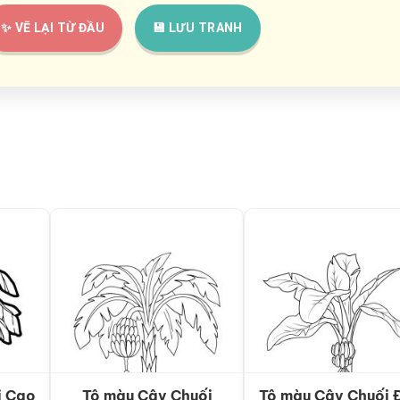
✨ VẼ LẠI TỪ ĐẦU
💾 LƯU TRANH
i Cao
Tô màu Cây Chuối
Tô màu Cây Chuối 