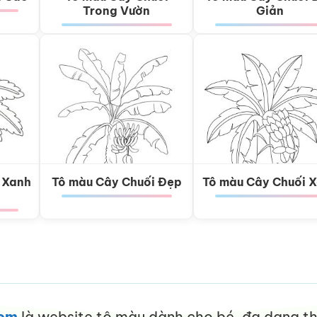
Trong Vườn
Giản
 Xanh
Tô màu Cây Chuối Đẹp
Tô màu Cây Chuối 
com
là website tô màu dành cho bé, đa dạng thể