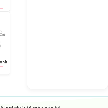
Xanh
 loại như : tô màu búp bê,