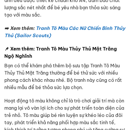
ảnh đều được thiết kế chuẩn khổ A4, đảm bảo chất
lượng sắc nét nhất để bé yêu nhà bạn thỏa sức sáng
tạo với màu sắc.
➡️ Xem thêm:
Tranh Tô Màu Các Nữ Chiến Binh Thủy
Thủ (Sailor Scouts)
📌 Xem thêm: Tranh Tô Màu Thủy Thủ Mặt Trăng
Ngộ Nghĩnh
Bạn có thể khám phá thêm bộ sưu tập Tranh Tô Màu
Thủy Thủ Mặt Trăng thường để bé thử sức với nhiều
phong cách khác nhau nhé. Bộ tranh này cũng có rất
nhiều mẫu để bé thỏa sức lựa chọn.
Hoạt động tô màu không chỉ là trò chơi giải trí mà còn
mang lại vô vàn lợi ích cho sự phát triển toàn diện của
trẻ nhỏ. Tô màu giúp bé rèn luyện sự khéo léo của đôi
tay, phát triển khả năng phối hợp màu sắc tinh tế,
kích thích trí tưởng tượng phong phú và tăng cường sự