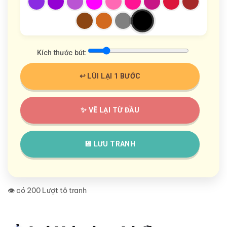
Kích thước bút:
↩️ LÙI LẠI 1 BƯỚC
✨ VẼ LẠI TỪ ĐẦU
💾 LƯU TRANH
👁️ có 200 Lượt tô tranh