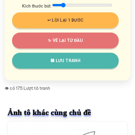
Kích thước bút:
↩️ LÙI LẠI 1 BƯỚC
✨ VẼ LẠI TỪ ĐẦU
💾 LƯU TRANH
👁️ có 175 Lượt tô tranh
Ảnh tô khác cùng chủ đề