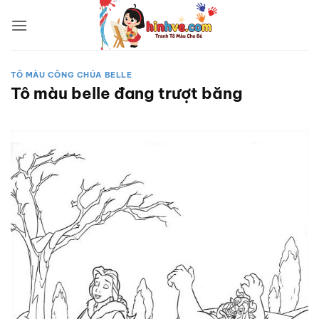
Bỏ
qua
nội
dung
TÔ MÀU CÔNG CHÚA BELLE
Tô màu belle đang trượt băng