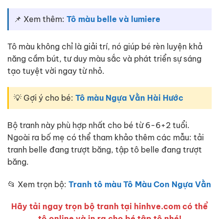
📌 Xem thêm:
Tô màu belle và lumiere
Tô màu không chỉ là giải trí, nó giúp bé rèn luyện khả
năng cầm bút, tư duy màu sắc và phát triển sự sáng
tạo tuyệt vời ngay từ nhỏ.
💡 Gợi ý cho bé:
Tô màu Ngựa Vằn Hài Hước
Bộ tranh này phù hợp nhất cho bé từ 6-6+2 tuổi.
Ngoài ra bố mẹ có thể tham khảo thêm các mẫu: tải
tranh belle đang trượt băng, tập tô belle đang trượt
băng.
📂 Xem trọn bộ:
Tranh tô màu Tô Màu Con Ngựa Vằn
Hãy tải ngay trọn bộ tranh tại hinhve.com có thể
tô online và in ra cho bé tập tô nhé!