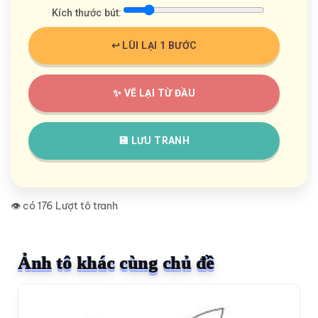
Kích thước bút:
↩️ LÙI LẠI 1 BƯỚC
✨ VẼ LẠI TỪ ĐẦU
💾 LƯU TRANH
👁️ có 176 Lượt tô tranh
Ảnh tô khác cùng chủ đề