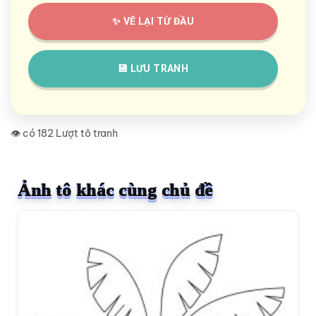
✨ VẼ LẠI TỪ ĐẦU
💾 LƯU TRANH
👁️ có 182 Lượt tô tranh
Ảnh tô khác cùng chủ đề