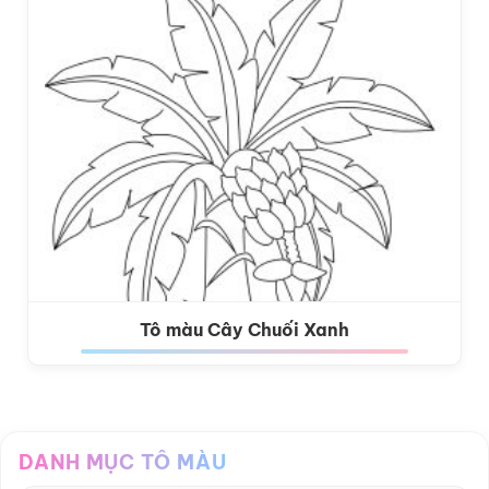
Tô màu Cây Chuối Xanh
DANH MỤC TÔ MÀU