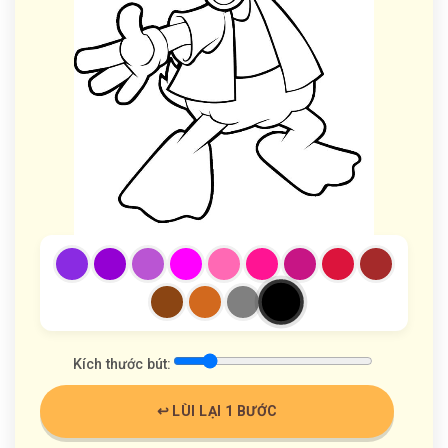
Kích thước bút:
↩️ LÙI LẠI 1 BƯỚC