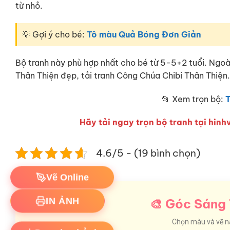
từ nhỏ.
💡 Gợi ý cho bé:
Tô màu Quả Bóng Đơn Giản
Bộ tranh này phù hợp nhất cho bé từ 5-5+2 tuổi. Ngo
Thân Thiện đẹp, tải tranh Công Chúa Chibi Thân Thiện.
📂 Xem trọn bộ:
Hãy tải ngay trọn bộ tranh tại hinhv
4.6/5 - (19 bình chọn)
Vẽ Online
🎨 Góc Sáng 
IN ẢNH
Chọn màu và vẽ nào