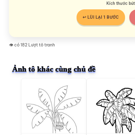
Kích thước bút
↩️ LÙI LẠI 1 BƯỚC
👁️ có 182 Lượt tô tranh
Ảnh tô khác cùng chủ đề