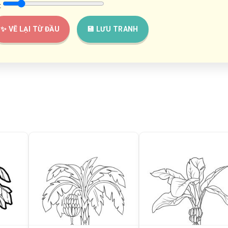
:
✨ VẼ LẠI TỪ ĐẦU
💾 LƯU TRANH