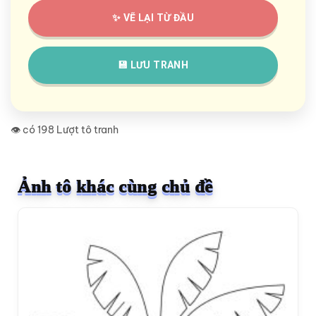
✨ VẼ LẠI TỪ ĐẦU
💾 LƯU TRANH
👁️ có 198 Lượt tô tranh
Ảnh tô khác cùng chủ đề