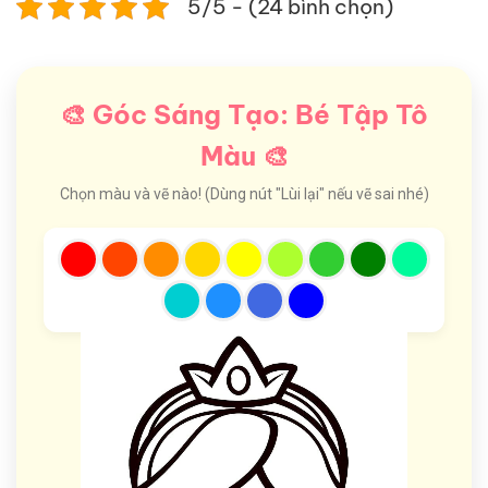
5/5 - (24 bình chọn)
🎨 Góc Sáng Tạo: Bé Tập Tô
Màu 🎨
Chọn màu và vẽ nào! (Dùng nút "Lùi lại" nếu vẽ sai nhé)