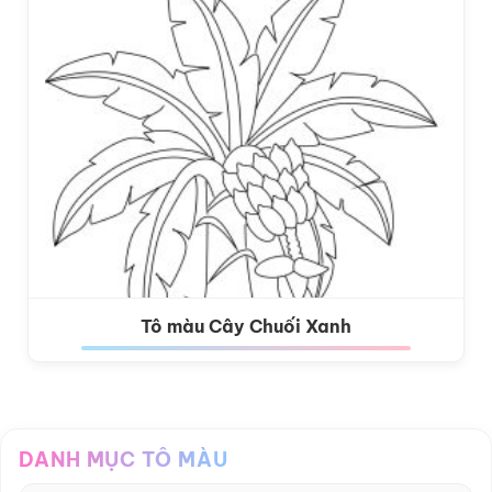
Tô màu Cây Chuối Xanh
DANH MỤC TÔ MÀU