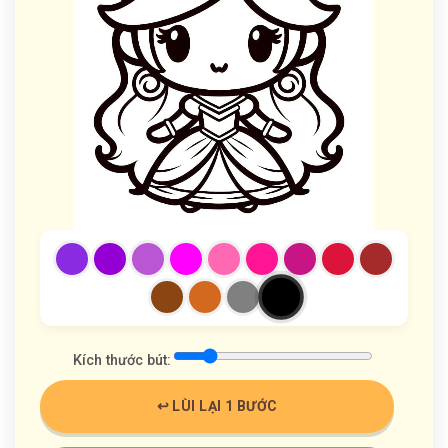
Kích thước bút:
↩️ LÙI LẠI 1 BƯỚC