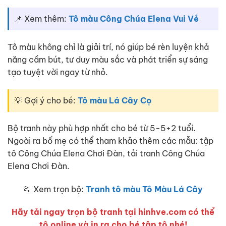
📌 Xem thêm:
Tô màu Công Chúa Elena Vui Vẻ
Tô màu không chỉ là giải trí, nó giúp bé rèn luyện khả
năng cầm bút, tư duy màu sắc và phát triển sự sáng
tạo tuyệt vời ngay từ nhỏ.
💡 Gợi ý cho bé:
Tô màu Lá Cây Cọ
Bộ tranh này phù hợp nhất cho bé từ 5-5+2 tuổi.
Ngoài ra bố mẹ có thể tham khảo thêm các mẫu: tập
tô Công Chúa Elena Chơi Đàn, tải tranh Công Chúa
Elena Chơi Đàn.
📂 Xem trọn bộ:
Tranh tô màu Tô Màu Lá Cây
Hãy tải ngay trọn bộ tranh tại hinhve.com có thể
tô online và in ra cho bé tập tô nhé!