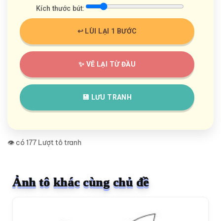
Kích thước bút:
↩️ LÙI LẠI 1 BƯỚC
✨ VẼ LẠI TỪ ĐẦU
💾 LƯU TRANH
👁️ có 177 Lượt tô tranh
Ảnh tô khác cùng chủ đề