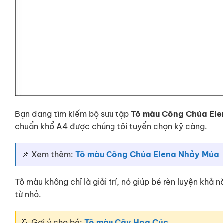
Bạn đang tìm kiếm bộ sưu tập
Tô màu Công Chúa Ele
chuẩn khổ A4 được chúng tôi tuyển chọn kỹ càng.
📌 Xem thêm:
Tô màu Công Chúa Elena Nhảy Múa
Tô màu không chỉ là giải trí, nó giúp bé rèn luyện khả
từ nhỏ.
💡 Gợi ý cho bé:
Tô màu Cây Hoa Cúc