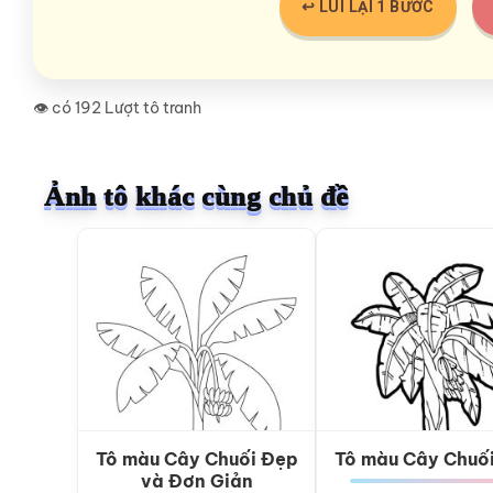
↩️ LÙI LẠI 1 BƯỚC
👁️ có 192 Lượt tô tranh
Ảnh tô khác cùng chủ đề
Tô màu Cây Chuối Đẹp
Tô màu Cây Chuố
và Đơn Giản