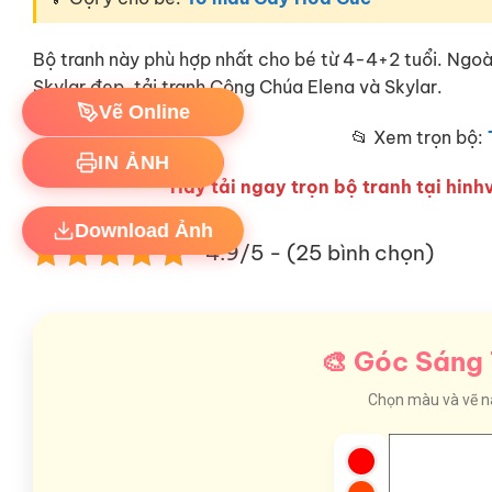
Bộ tranh này phù hợp nhất cho bé từ 4-4+2 tuổi. Ngo
Skylar đẹp, tải tranh Công Chúa Elena và Skylar.
Vẽ Online
📂 Xem trọn bộ:
IN ẢNH
Hãy tải ngay trọn bộ tranh tại hinhv
Download Ảnh
4.9/5 - (25 bình chọn)
🎨 Góc Sáng 
Chọn màu và vẽ nào