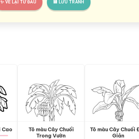
✨ VẼ LẠI TỪ ĐẦU
💾 LƯU TRANH
i Cao
Tô màu Cây Chuối
Tô màu Cây Chuối 
Trong Vườn
Giản