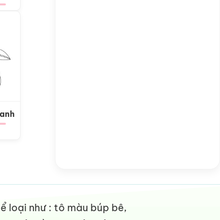
Xanh
 loại như : tô màu búp bê,