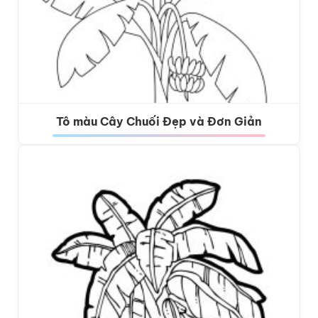
Tô màu Cây Chuối Đẹp và Đơn Giản