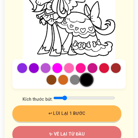
Kích thước bút:
↩️ LÙI LẠI 1 BƯỚC
✨ VẼ LẠI TỪ ĐẦU