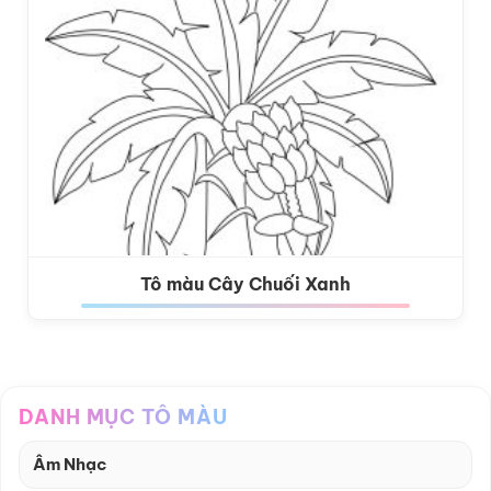
Tô màu Cây Chuối Xanh
DANH MỤC TÔ MÀU
Âm Nhạc