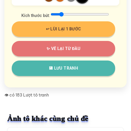
Kích thước bút:
↩️ LÙI LẠI 1 BƯỚC
✨ VẼ LẠI TỪ ĐẦU
💾 LƯU TRANH
👁️ có 183 Lượt tô tranh
Ảnh tô khác cùng chủ đề