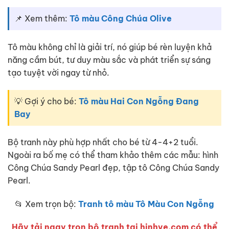
📌 Xem thêm:
Tô màu Công Chúa Olive
Tô màu không chỉ là giải trí, nó giúp bé rèn luyện khả
năng cầm bút, tư duy màu sắc và phát triển sự sáng
tạo tuyệt vời ngay từ nhỏ.
💡 Gợi ý cho bé:
Tô màu Hai Con Ngỗng Đang
Bay
Bộ tranh này phù hợp nhất cho bé từ 4-4+2 tuổi.
Ngoài ra bố mẹ có thể tham khảo thêm các mẫu: hình
Công Chúa Sandy Pearl đẹp, tập tô Công Chúa Sandy
Pearl.
📂 Xem trọn bộ:
Tranh tô màu Tô Màu Con Ngỗng
Hãy tải ngay trọn bộ tranh tại hinhve.com có thể