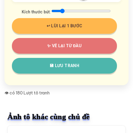
Kích thước bút:
↩️ LÙI LẠI 1 BƯỚC
✨ VẼ LẠI TỪ ĐẦU
💾 LƯU TRANH
👁️ có 180 Lượt tô tranh
Ảnh tô khác cùng chủ đề