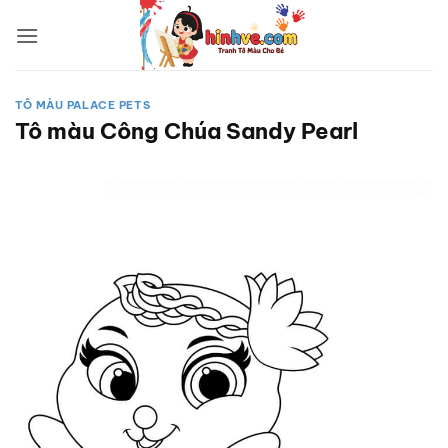
Bỏ
qua
nội
dung
TÔ MÀU PALACE PETS
Tô màu Công Chúa Sandy Pearl