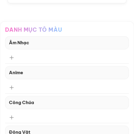
DANH MỤC TÔ MÀU
Âm Nhạc
Anime
Công Chúa
Động Vật