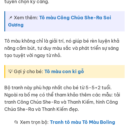
tuyển chọn kỹ càng.
📌 Xem thêm:
Tô màu Công Chúa She-Ra Soi
Gương
Tô màu không chỉ là giải trí, nó giúp bé rèn luyện khả
năng cầm bút, tư duy màu sắc và phát triển sự sáng
tạo tuyệt vời ngay từ nhỏ.
💡 Gợi ý cho bé:
Tô màu con ki gỗ
Bộ tranh này phù hợp nhất cho bé từ 5-5+2 tuổi.
Ngoài ra bố mẹ có thể tham khảo thêm các mẫu: tải
tranh Công Chúa She-Ra và Thanh Kiếm, hình Công
Chúa She-Ra và Thanh Kiếm đẹp.
📂 Xem trọn bộ:
Tranh tô màu Tô Màu Boling