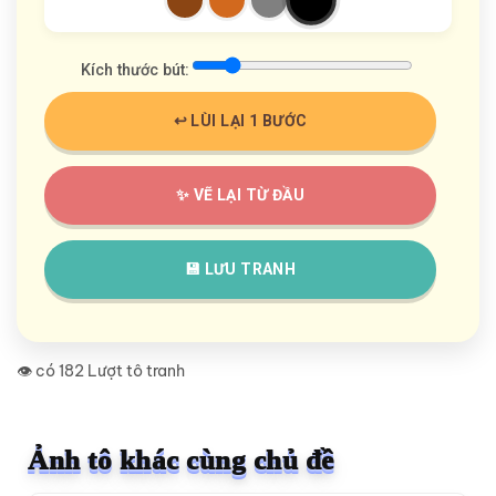
Kích thước bút:
↩️ LÙI LẠI 1 BƯỚC
✨ VẼ LẠI TỪ ĐẦU
💾 LƯU TRANH
👁️ có 182 Lượt tô tranh
Ảnh tô khác cùng chủ đề