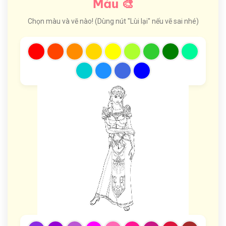
Màu 🎨
Chọn màu và vẽ nào! (Dùng nút "Lùi lại" nếu vẽ sai nhé)