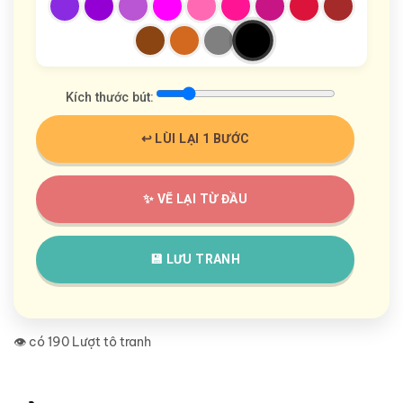
Kích thước bút:
↩️ LÙI LẠI 1 BƯỚC
✨ VẼ LẠI TỪ ĐẦU
💾 LƯU TRANH
👁️ có 190 Lượt tô tranh