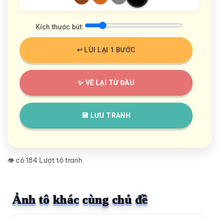
Kích thước bút:
↩️ LÙI LẠI 1 BƯỚC
✨ VẼ LẠI TỪ ĐẦU
💾 LƯU TRANH
👁️ có 184 Lượt tô tranh
Ảnh tô khác cùng chủ đề