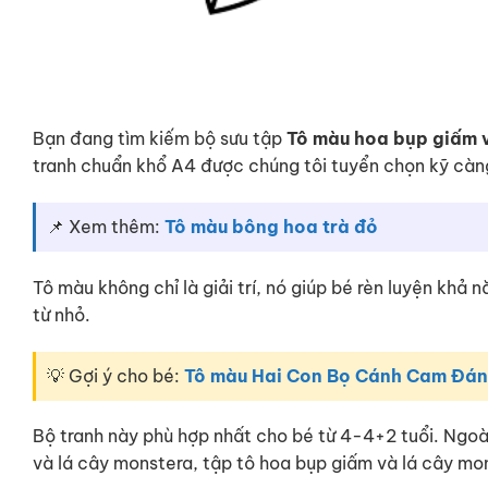
Bạn đang tìm kiếm bộ sưu tập
Tô màu hoa bụp giấm 
tranh chuẩn khổ A4 được chúng tôi tuyển chọn kỹ càn
📌 Xem thêm:
Tô màu bông hoa trà đỏ
Tô màu không chỉ là giải trí, nó giúp bé rèn luyện khả
từ nhỏ.
💡 Gợi ý cho bé:
Tô màu Hai Con Bọ Cánh Cam Đán
Bộ tranh này phù hợp nhất cho bé từ 4-4+2 tuổi. Ngoà
và lá cây monstera, tập tô hoa bụp giấm và lá cây mo