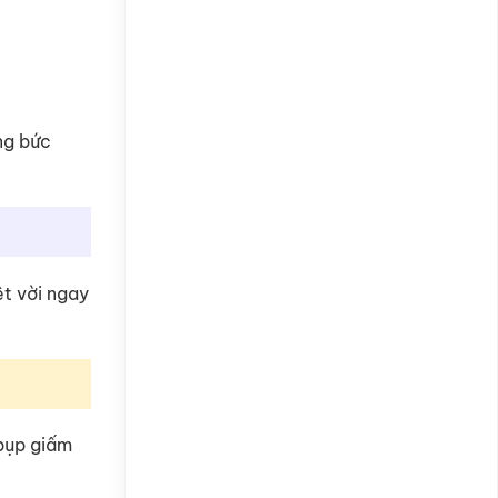
ng bức
ệt vời ngay
 bụp giấm