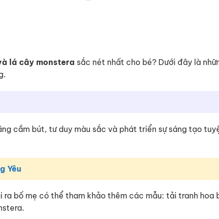
và lá cây monstera
sắc nét nhất cho bé? Dưới đây là nhữ
g.
 năng cầm bút, tư duy màu sắc và phát triển sự sáng tạo tuy
g Yêu
i ra bố mẹ có thể tham khảo thêm các mẫu: tải tranh hoa
nstera.