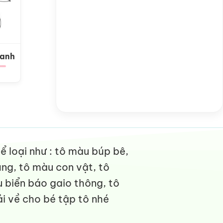
Xanh
 loại như : tô màu búp bê,
ng, tô màu con vật, tô
 biển báo gaio thông, tô
i về cho bé tập tô nhé