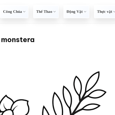
Công Chúa
Thể Thao
Động Vật
Thực vật
y monstera