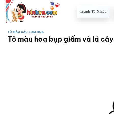
Bỏ
qua
Tranh Tô Nhiều
nội
dung
TÔ MÀU CÁC LOẠI HOA
Tô màu hoa bụp giấm và lá câ