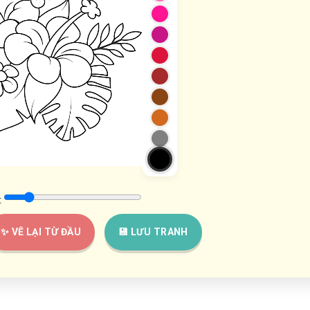
:
✨ VẼ LẠI TỪ ĐẦU
💾 LƯU TRANH