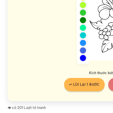
Kích thước bút
↩️ LÙI LẠI 1 BƯỚC
👁️ có 201 Lượt tô tranh