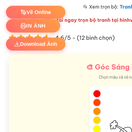
📂 Xem trọn bộ:
Tran
Vẽ Online
Hãy tải ngay trọn bộ tranh tại hinhv
IN ẢNH
4.6/5 - (12 bình chọn)
Download Ảnh
🎨 Góc Sáng 
Chọn màu và vẽ nào