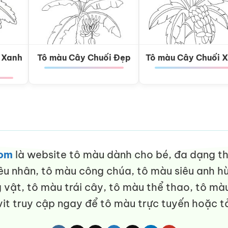
 Xanh
Tô màu Cây Chuối Đẹp
Tô màu Cây Chuối 
com
là website tô màu dành cho bé, đa dạng thể
êu nhân, tô màu công chúa, tô màu siêu anh hù
vật, tô màu trái cây, tô màu thể thao, tô màu
it truy cập ngay để tô màu trực tuyến hoặc tả