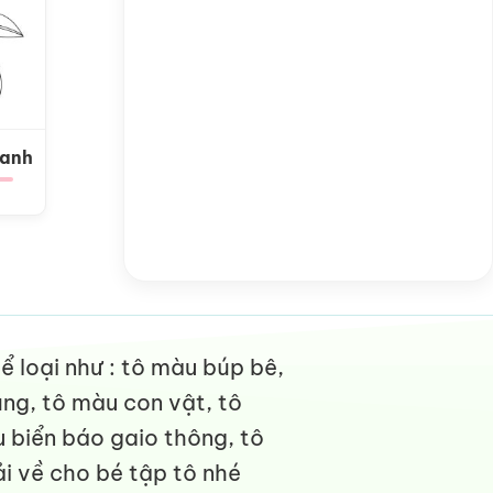
Xanh
 loại như : tô màu búp bê,
ng, tô màu con vật, tô
 biển báo gaio thông, tô
i về cho bé tập tô nhé