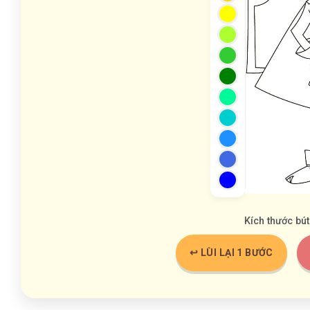
Kích thước bút
↩️ LÙI LẠI 1 BƯỚC