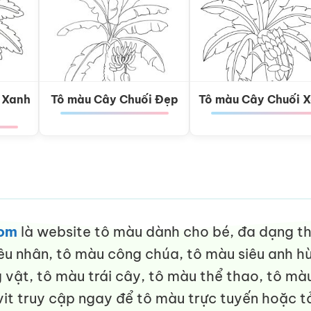
 Xanh
Tô màu Cây Chuối Đẹp
Tô màu Cây Chuối 
com
là website tô màu dành cho bé, đa dạng thể
êu nhân, tô màu công chúa, tô màu siêu anh hù
vật, tô màu trái cây, tô màu thể thao, tô màu
it truy cập ngay để tô màu trực tuyến hoặc tả