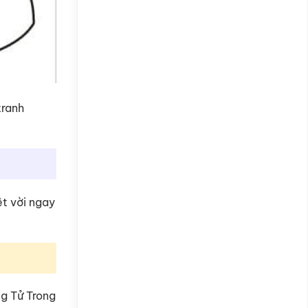
tranh
ệt vời ngay
ng Tử Trong