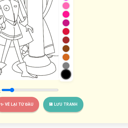
:
✨ VẼ LẠI TỪ ĐẦU
💾 LƯU TRANH