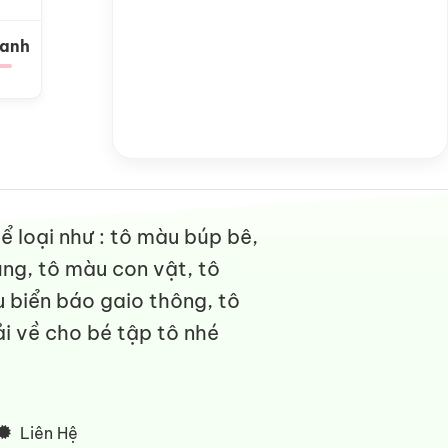
Xanh
 loại như : tô màu búp bê,
ng, tô màu con vật, tô
 biển báo gaio thông, tô
i về cho bé tập tô nhé
Liên Hệ