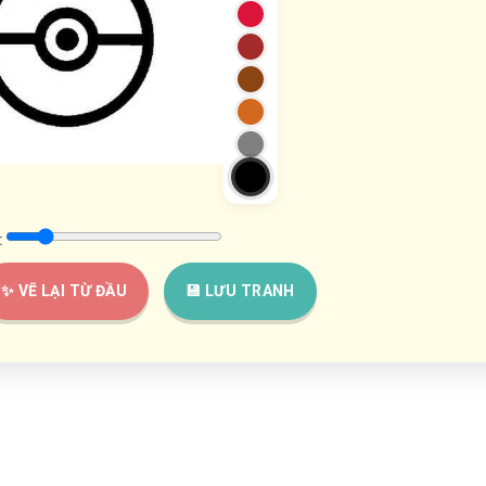
:
✨ VẼ LẠI TỪ ĐẦU
💾 LƯU TRANH