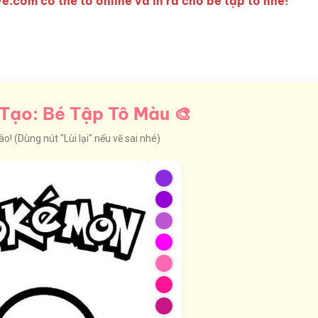
e.com có thể tô online và in ra cho bé tập tô nhé!
Tạo: Bé Tập Tô Màu 🎨
! (Dùng nút "Lùi lại" nếu vẽ sai nhé)