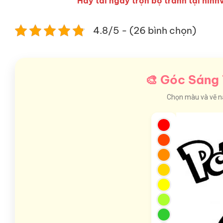
Hãy tải ngay trọn bộ tranh tại hinhv
4.8/5 - (26 bình chọn)
🎨 Góc Sáng 
Chọn màu và vẽ nào