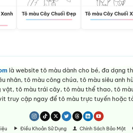
 Xanh
Tô màu Cây Chuối Đẹp
Tô màu Cây Chuối 
com
là website tô màu dành cho bé, đa dạng thể
êu nhân, tô màu công chúa, tô màu siêu anh hù
vật, tô màu trái cây, tô màu thể thao, tô màu
it truy cập ngay để tô màu trực tuyến hoặc tả
hiệu
Điều Khoản Sử Dụng
Chính Sách Bảo Mật