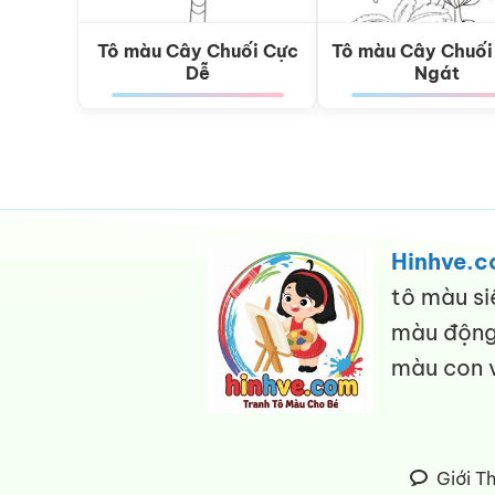
Tô màu Cây Chuối Cực
Tô màu Cây Chuối
Dễ
Ngát
Hinhve.
tô màu si
màu động 
màu con v
Giới T