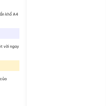
uẩn khổ A4
ệt vời ngay
 của