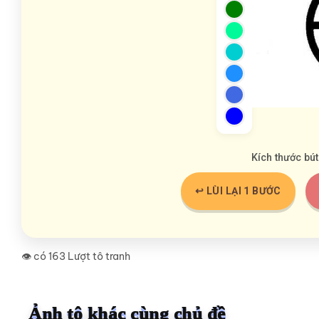
Kích thước bút
↩️ LÙI LẠI 1 BƯỚC
👁️ có 163 Lượt tô tranh
Ảnh tô khác cùng chủ đề