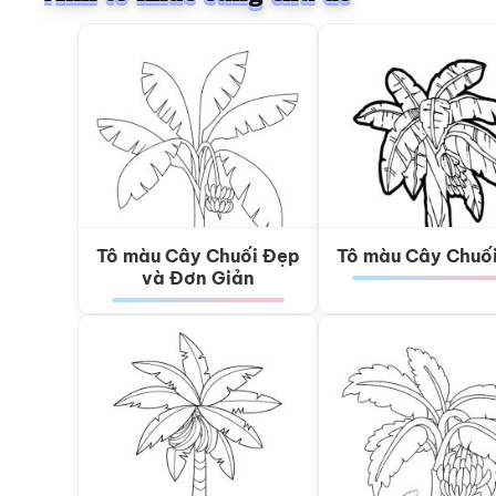
Tô màu Cây Chuối Đẹp
Tô màu Cây Chuố
và Đơn Giản