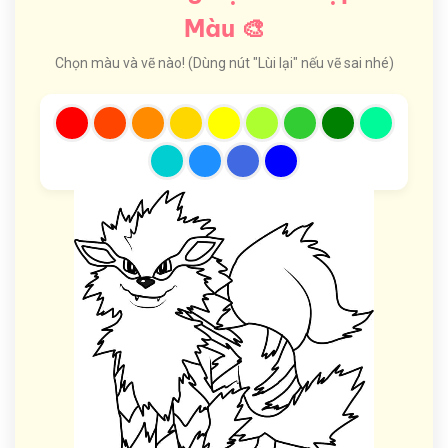
Màu 🎨
Chọn màu và vẽ nào! (Dùng nút "Lùi lại" nếu vẽ sai nhé)