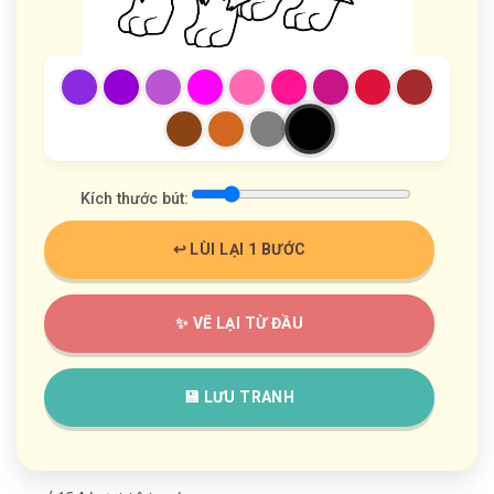
Kích thước bút:
↩️ LÙI LẠI 1 BƯỚC
✨ VẼ LẠI TỪ ĐẦU
💾 LƯU TRANH