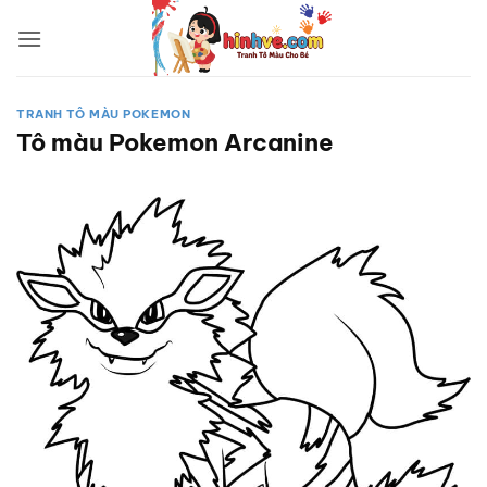
Bỏ
qua
nội
dung
TRANH TÔ MÀU POKEMON
Tô màu Pokemon Arcanine