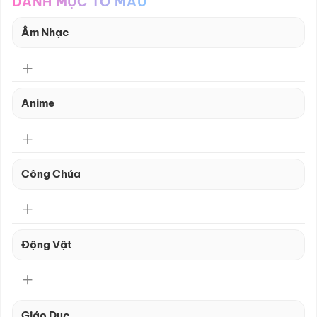
DANH MỤC TÔ MÀU
Âm Nhạc
Anime
Công Chúa
Động Vật
Giáo Dục