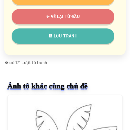
✨ VẼ LẠI TỪ ĐẦU
💾 LƯU TRANH
👁️ có 171 Lượt tô tranh
Ảnh tô khác cùng chủ đề