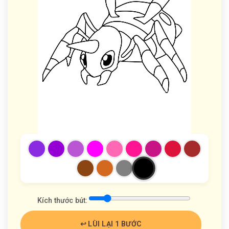
Kích thước bút:
↩️ LÙI LẠI 1 BƯỚC