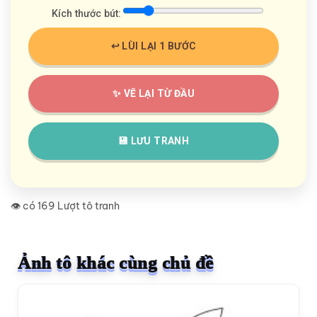
Kích thước bút:
↩️ LÙI LẠI 1 BƯỚC
✨ VẼ LẠI TỪ ĐẦU
💾 LƯU TRANH
👁️ có 169 Lượt tô tranh
Ảnh tô khác cùng chủ đề