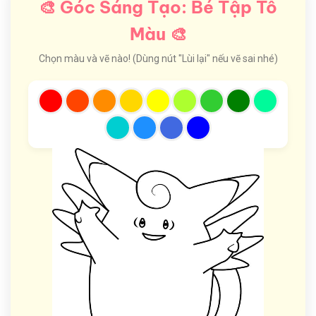
🎨 Góc Sáng Tạo: Bé Tập Tô
Màu 🎨
Chọn màu và vẽ nào! (Dùng nút "Lùi lại" nếu vẽ sai nhé)