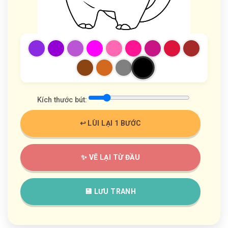
Kích thước bút:
↩️ LÙI LẠI 1 BƯỚC
✨ VẼ LẠI TỪ ĐẦU
💾 LƯU TRANH