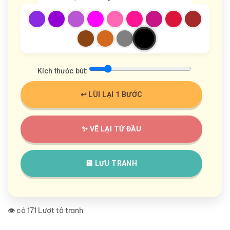
Kích thước bút:
↩️ LÙI LẠI 1 BƯỚC
✨ VẼ LẠI TỪ ĐẦU
💾 LƯU TRANH
👁️ có 171 Lượt tô tranh