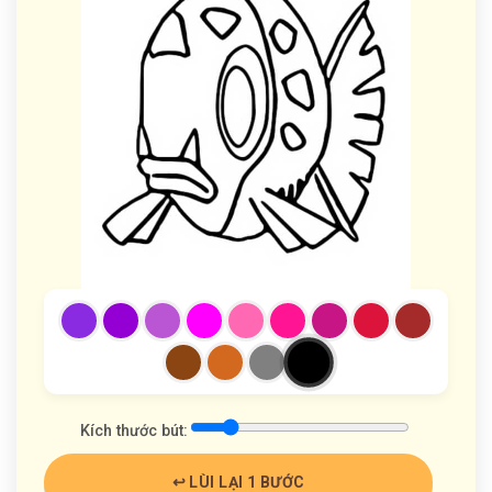
Kích thước bút:
↩️ LÙI LẠI 1 BƯỚC