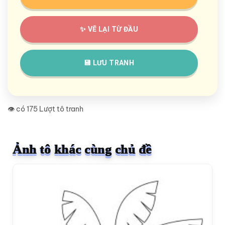
✨ VẼ LẠI TỪ ĐẦU
💾 LƯU TRANH
👁️ có 175 Lượt tô tranh
Ảnh tô khác cùng chủ đề