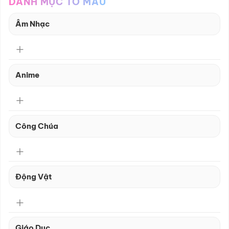
DANH MỤC TÔ MÀU
Âm Nhạc
Anime
Công Chúa
Động Vật
Giáo Dục