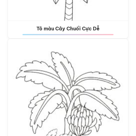
Tô màu Cây Chuối Cực Dễ