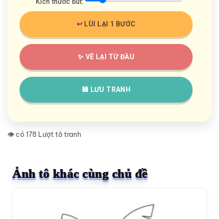
Kích thước bút:
↩️ LÙI LẠI 1 BƯỚC
✨ VẼ LẠI TỪ ĐẦU
💾 LƯU TRANH
👁️ có 178 Lượt tô tranh
Ảnh tô khác cùng chủ đề