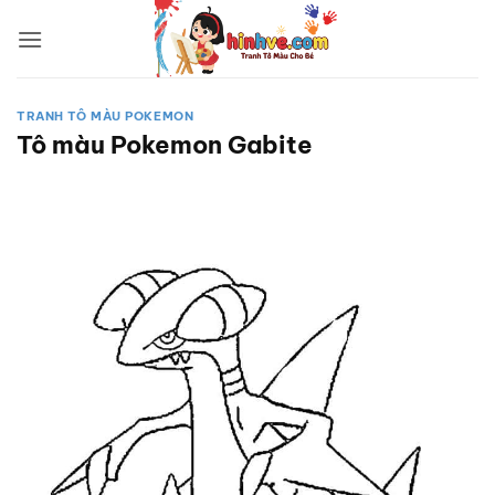
Bỏ
qua
nội
dung
TRANH TÔ MÀU POKEMON
Tô màu Pokemon Gabite