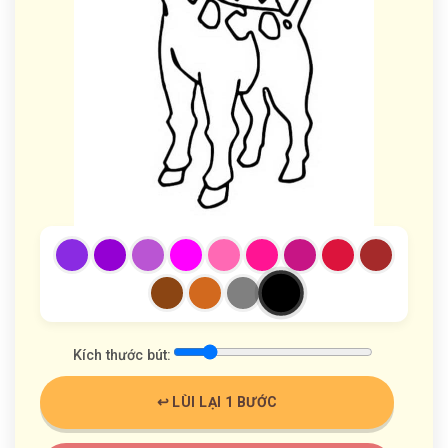
Kích thước bút:
↩️ LÙI LẠI 1 BƯỚC