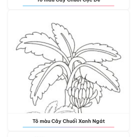
Tô màu Cây Chuối Xanh Ngát