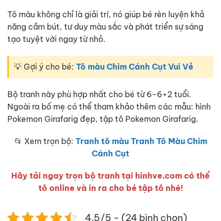
Tô màu không chỉ là giải trí, nó giúp bé rèn luyện khả
năng cầm bút, tư duy màu sắc và phát triển sự sáng
tạo tuyệt vời ngay từ nhỏ.
💡 Gợi ý cho bé:
Tô màu Chim Cánh Cụt Vui Vẻ
Bộ tranh này phù hợp nhất cho bé từ 6-6+2 tuổi.
Ngoài ra bố mẹ có thể tham khảo thêm các mẫu: hình
Pokemon Girafarig đẹp, tập tô Pokemon Girafarig.
📂 Xem trọn bộ:
Tranh tô màu Tranh Tô Màu Chim
Cánh Cụt
Hãy tải ngay trọn bộ tranh tại hinhve.com có thể
tô online và in ra cho bé tập tô nhé!
4.5/5 - (24 bình chọn)