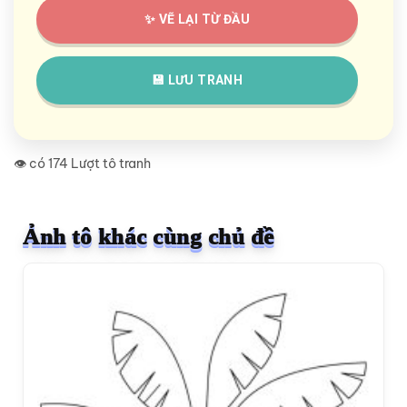
✨ VẼ LẠI TỪ ĐẦU
💾 LƯU TRANH
👁️ có 174 Lượt tô tranh
Ảnh tô khác cùng chủ đề