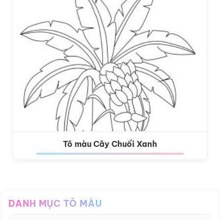
Tô màu Cây Chuối Xanh
DANH MỤC TÔ MÀU