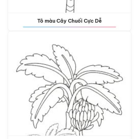
Tô màu Cây Chuối Cực Dễ