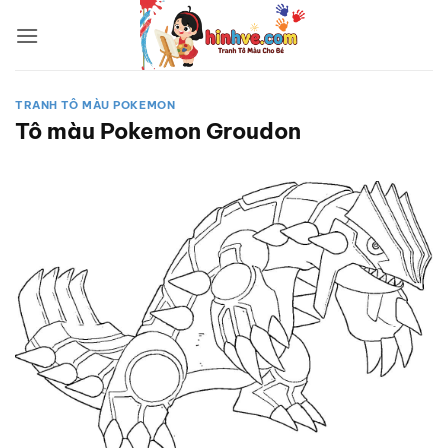
Bỏ
qua
nội
dung
TRANH TÔ MÀU POKEMON
Tô màu Pokemon Groudon