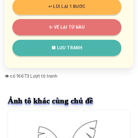
↩️ LÙI LẠI 1 BƯỚC
✨ VẼ LẠI TỪ ĐẦU
💾 LƯU TRANH
👁️ có 16673 Lượt tô tranh
Ảnh tô khác cùng chủ đề