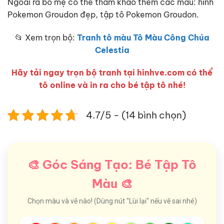
Ngoài ra bố mẹ có thể tham khảo thêm các mẫu: hình
Pokemon Groudon đẹp, tập tô Pokemon Groudon.
📂 Xem trọn bộ:
Tranh tô màu Tô Màu Công Chúa
Celestia
Hãy tải ngay trọn bộ tranh tại hinhve.com có thể
tô online và in ra cho bé tập tô nhé!
4.7/5 - (14 bình chọn)
🎨 Góc Sáng Tạo: Bé Tập Tô
Màu 🎨
Chọn màu và vẽ nào! (Dùng nút "Lùi lại" nếu vẽ sai nhé)