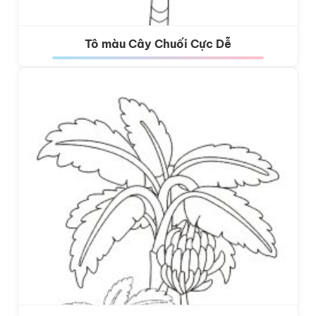
Tô màu Cây Chuối Cực Dễ