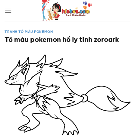
Bỏ
qua
nội
dung
TRANH TÔ MÀU POKEMON
Tô màu pokemon hồ ly tinh zoroark