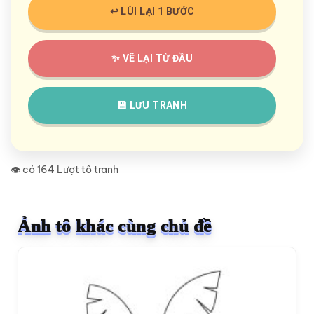
↩️ LÙI LẠI 1 BƯỚC
✨ VẼ LẠI TỪ ĐẦU
💾 LƯU TRANH
👁️ có 164 Lượt tô tranh
Ảnh tô khác cùng chủ đề