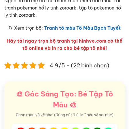
Ngoài ra bố mẹ có thể tham khảo thêm các mẫu: tải
tranh pokemon hồ ly tinh zoroark, tập tô pokemon hồ
ly tinh zoroark.
📂 Xem trọn bộ:
Tranh tô màu Tô Màu Bạch Tuyết
Hãy tải ngay trọn bộ tranh tại hinhve.com có thể
tô online và in ra cho bé tập tô nhé!
4.9/5 - (22 bình chọn)
🎨 Góc Sáng Tạo: Bé Tập Tô
Màu 🎨
Chọn màu và vẽ nào! (Dùng nút "Lùi lại" nếu vẽ sai nhé)