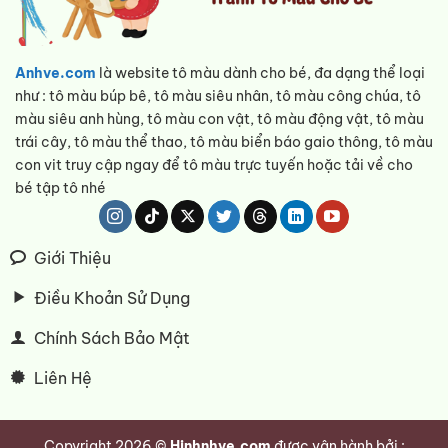
Anhve.com
là website tô màu dành cho bé, đa dạng thể loại
như : tô màu búp bê, tô màu siêu nhân, tô màu công chúa, tô
màu siêu anh hùng, tô màu con vật, tô màu động vật, tô màu
trái cây, tô màu thể thao, tô màu biển báo gaio thông, tô màu
con vit truy cập ngay để tô màu trực tuyến hoặc tải về cho
bé tập tô nhé
Giới Thiệu
Điều Khoản Sử Dụng
Chính Sách Bảo Mật
Liên Hệ
Copyright 2026 ©
Hinhnhve.com
được vận hành bởi :