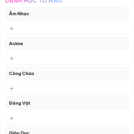
DANH MỤC TÔ MÀU
Âm Nhạc
Anime
Công Chúa
Động Vật
Giáo Dục