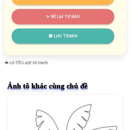
✨ VẼ LẠI TỪ ĐẦU
💾 LƯU TRANH
👁️ có 170 Lượt tô tranh
Ảnh tô khác cùng chủ đề