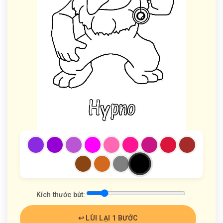
Kích thước bút:
↩️ LÙI LẠI 1 BƯỚC