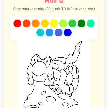
Màu 🎨
Chọn màu và vẽ nào! (Dùng nút "Lùi lại" nếu vẽ sai nhé)