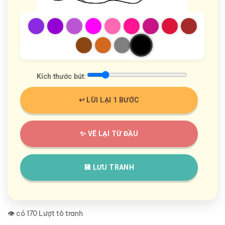
Kích thước bút:
↩️ LÙI LẠI 1 BƯỚC
✨ VẼ LẠI TỪ ĐẦU
💾 LƯU TRANH
👁️ có 170 Lượt tô tranh