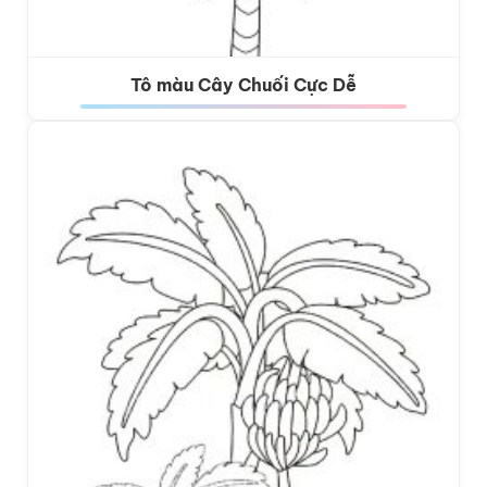
Tô màu Cây Chuối Cực Dễ