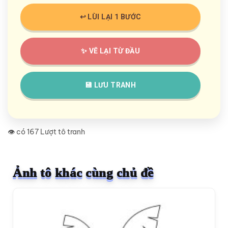
↩️ LÙI LẠI 1 BƯỚC
✨ VẼ LẠI TỪ ĐẦU
💾 LƯU TRANH
👁️ có 167 Lượt tô tranh
Ảnh tô khác cùng chủ đề