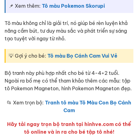
📌 Xem thêm:
Tô màu Pokemon Skorupi
Tô màu không chỉ là giải trí, nó giúp bé rèn luyện khả
năng cầm bút, tư duy màu sắc và phát triển sự sáng
tạo tuyệt vời ngay từ nhỏ.
💡 Gợi ý cho bé:
Tô màu Bọ Cánh Cam Vui Vẻ
Bộ tranh này phù hợp nhất cho bé từ 4-4+2 tuổi.
Ngoài ra bố mẹ có thể tham khảo thêm các mẫu: tập
tô Pokemon Magneton, hình Pokemon Magneton đẹp.
📂 Xem trọn bộ:
Tranh tô màu Tô Màu Con Bọ Cánh
Cam
Hãy tải ngay trọn bộ tranh tại hinhve.com có thể
tô online và in ra cho bé tập tô nhé!