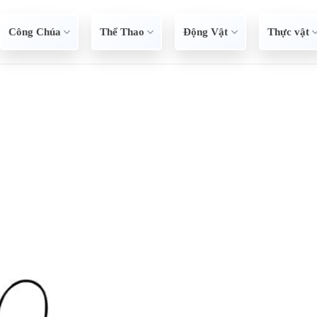
Công Chúa
Thể Thao
Động Vật
Thực vật