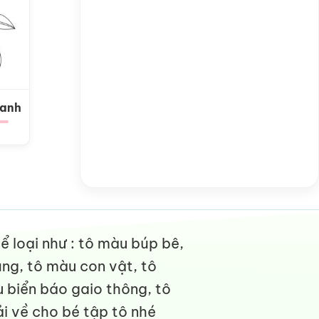
Xanh
 loại như : tô màu búp bê,
ng, tô màu con vật, tô
 biển báo gaio thông, tô
i về cho bé tập tô nhé