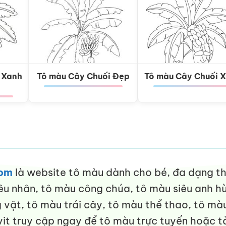
 Xanh
Tô màu Cây Chuối Đẹp
Tô màu Cây Chuối 
com
là website tô màu dành cho bé, đa dạng thể
êu nhân, tô màu công chúa, tô màu siêu anh hù
vật, tô màu trái cây, tô màu thể thao, tô màu
it truy cập ngay để tô màu trực tuyến hoặc tả