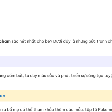
icham
sắc nét nhất cho bé? Dưới đây là những bức tranh c
 năng cầm bút, tư duy màu sắc và phát triển sự sáng tạo tuy
Dục
ài ra bố mẹ có thể tham khảo thêm các mẫu: tập tô Pokem