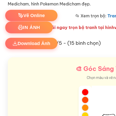
Medicham, hình Pokemon Medicham đẹp.
Vẽ Online
📂 Xem trọn bộ:
Tra
IN ẢNH
Hãy tải ngay trọn bộ tranh tại hinhv
Download Ảnh
4.8/5 - (15 bình chọn)
🎨 Góc Sáng 
Chọn màu và vẽ nào