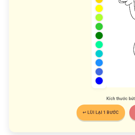
Kích thước bút
↩️ LÙI LẠI 1 BƯỚC