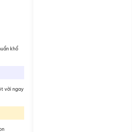
huẩn khổ
ệt vời ngay
on