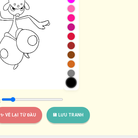
:
✨ VẼ LẠI TỪ ĐẦU
💾 LƯU TRANH