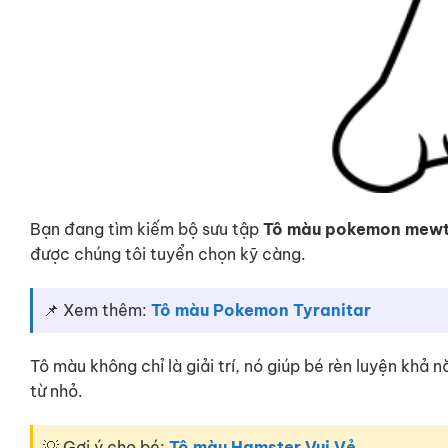
Bạn đang tìm kiếm bộ sưu tập
Tô màu pokemon mew
được chúng tôi tuyển chọn kỹ càng.
📌 Xem thêm:
Tô màu Pokemon Tyranitar
Tô màu không chỉ là giải trí, nó giúp bé rèn luyện khả
từ nhỏ.
💡 Gợi ý cho bé:
Tô màu Hamster Vui Vẻ