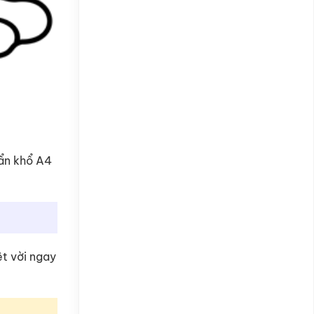
uẩn khổ A4
ệt vời ngay