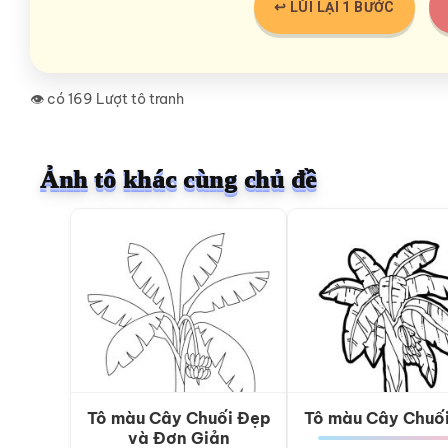
↩️ LÙI LẠI 1 BƯỚC
👁️ có 169 Lượt tô tranh
Ảnh tô khác cùng chủ đề
Tô màu Cây Chuối Đẹp
Tô màu Cây Chuố
và Đơn Giản