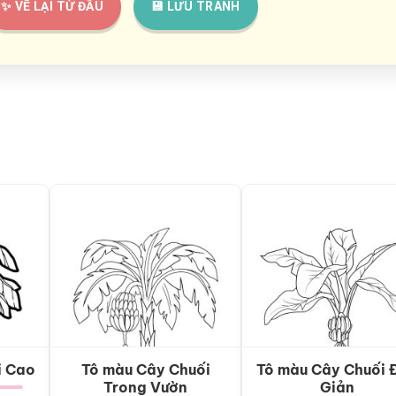
✨ VẼ LẠI TỪ ĐẦU
💾 LƯU TRANH
i Cao
Tô màu Cây Chuối
Tô màu Cây Chuối 
Trong Vườn
Giản