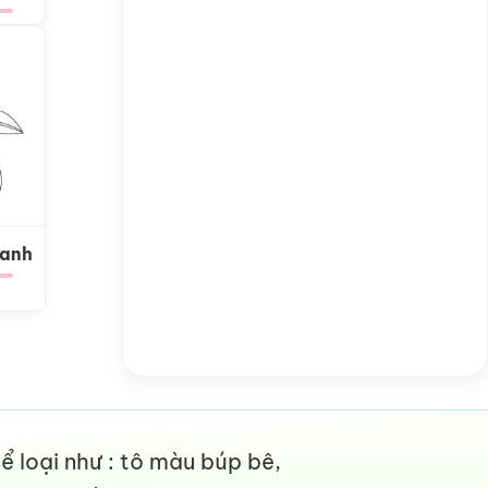
Xanh
 loại như : tô màu búp bê,