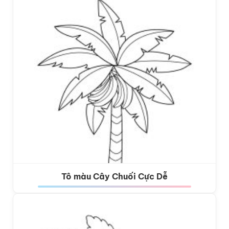
Tô màu Cây Chuối Cực Dễ