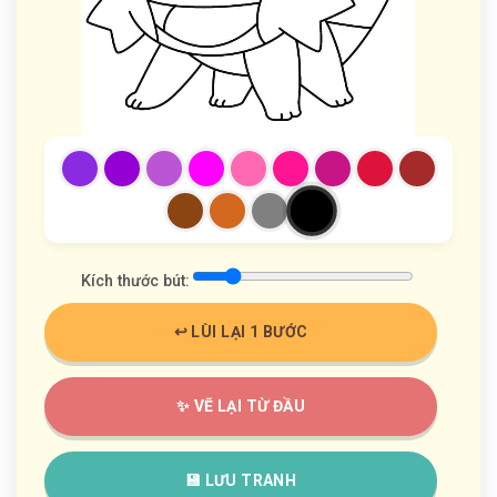
Kích thước bút:
↩️ LÙI LẠI 1 BƯỚC
✨ VẼ LẠI TỪ ĐẦU
💾 LƯU TRANH