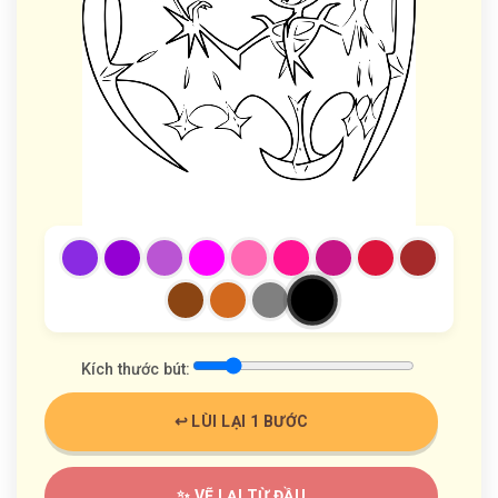
Kích thước bút:
↩️ LÙI LẠI 1 BƯỚC
✨ VẼ LẠI TỪ ĐẦU