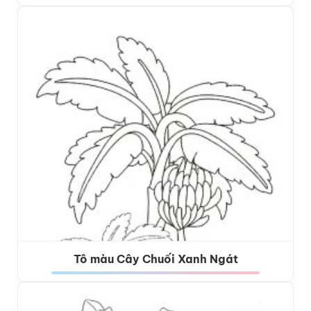
Tô màu Cây Chuối Xanh Ngát