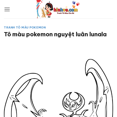
Bỏ
qua
nội
dung
TRANH TÔ MÀU POKEMON
Tô màu pokemon nguyệt luân lunala