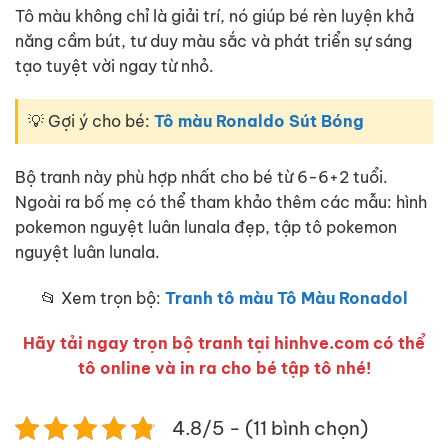
Tô màu không chỉ là giải trí, nó giúp bé rèn luyện khả
năng cầm bút, tư duy màu sắc và phát triển sự sáng
tạo tuyệt vời ngay từ nhỏ.
💡 Gợi ý cho bé:
Tô màu Ronaldo Sút Bóng
Bộ tranh này phù hợp nhất cho bé từ 6-6+2 tuổi.
Ngoài ra bố mẹ có thể tham khảo thêm các mẫu: hình
pokemon nguyệt luân lunala đẹp, tập tô pokemon
nguyệt luân lunala.
📂 Xem trọn bộ:
Tranh tô màu Tô Màu Ronadol
Hãy tải ngay trọn bộ tranh tại hinhve.com có thể
tô online và in ra cho bé tập tô nhé!
4.8/5 - (11 bình chọn)