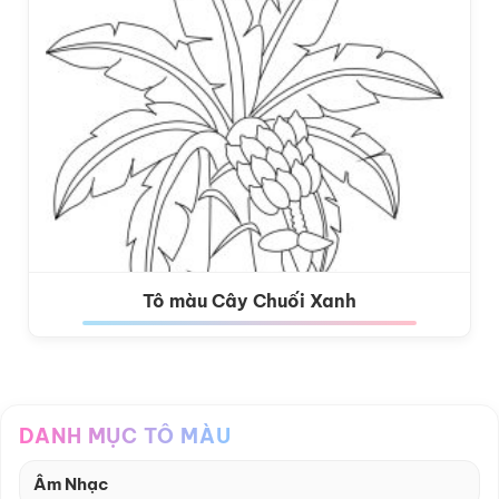
Tô màu Cây Chuối Xanh
DANH MỤC TÔ MÀU
Âm Nhạc