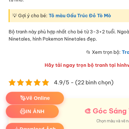
💡 Gợi ý cho bé:
Tô màu Gấu Trúc Đỏ Tò Mò
Bộ tranh này phù hợp nhất cho bé từ 3-3+2 tuổi. Ngo
Ninetales, hình Pokemon Ninetales đẹp.
📂 Xem trọn bộ:
Tr
Hãy tải ngay trọn bộ tranh tại hinhv
4.9/5 - (22 bình chọn)
Vẽ Online
🎨 Góc Sáng 
IN ẢNH
Chọn màu và vẽ nào