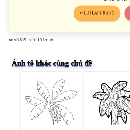
↩️ LÙI LẠI 1 BƯỚC
👁️ có 159 Lượt tô tranh
Ảnh tô khác cùng chủ đề