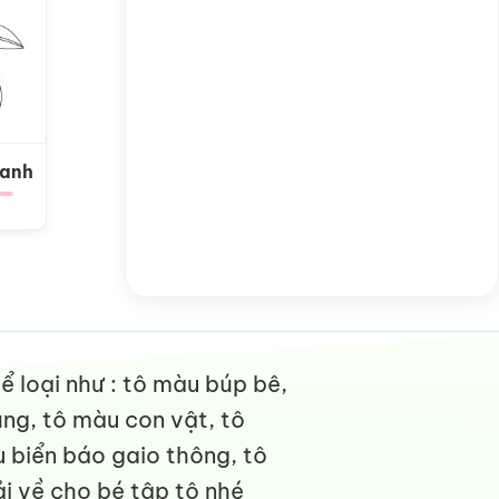
Xanh
 loại như : tô màu búp bê,
ng, tô màu con vật, tô
 biển báo gaio thông, tô
i về cho bé tập tô nhé