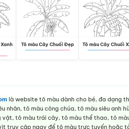
 Xanh
Tô màu Cây Chuối Đẹp
Tô màu Cây Chuối 
com
là website tô màu dành cho bé, đa dạng thể
êu nhân, tô màu công chúa, tô màu siêu anh hù
vật, tô màu trái cây, tô màu thể thao, tô màu
it truy cập ngay để tô màu trực tuyến hoặc tả