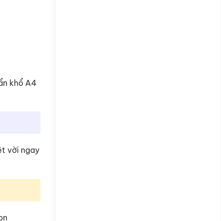
uẩn khổ A4
ệt vời ngay
on