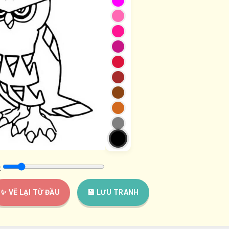
:
✨ VẼ LẠI TỪ ĐẦU
💾 LƯU TRANH