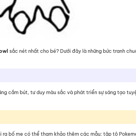
owl
sắc nét nhất cho bé? Dưới đây là những bức tranh ch
 năng cầm bút, tư duy màu sắc và phát triển sự sáng tạo tuy
ài ra bố mẹ có thể tham khảo thêm các mẫu: tập tô Pokem