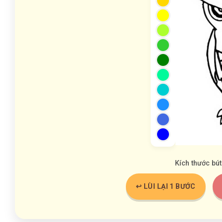
Kích thước bút
↩️ LÙI LẠI 1 BƯỚC