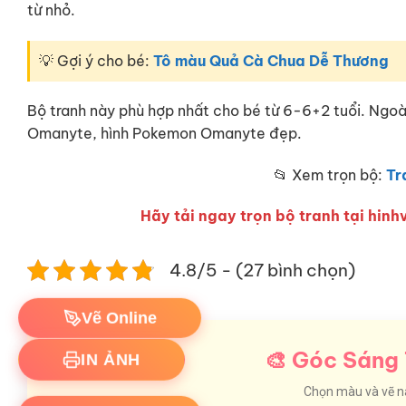
từ nhỏ.
💡 Gợi ý cho bé:
Tô màu Quả Cà Chua Dễ Thương
Bộ tranh này phù hợp nhất cho bé từ 6-6+2 tuổi. Ngo
Omanyte, hình Pokemon Omanyte đẹp.
📂 Xem trọn bộ:
Tr
Hãy tải ngay trọn bộ tranh tại hinhv
4.8/5 - (27 bình chọn)
Vẽ Online
IN ẢNH
🎨 Góc Sáng 
Chọn màu và vẽ nào