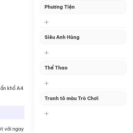
Phương Tiện
Siêu Anh Hùng
Thể Thao
uẩn khổ A4
Tranh tô màu Trò Chơi
ệt vời ngay