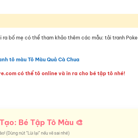
ài ra bố mẹ có thể tham khảo thêm các mẫu: tải tranh Pok
anh tô màu Tô Màu Quả Cà Chua
e.com có thể tô online và in ra cho bé tập tô nhé!
Tạo: Bé Tập Tô Màu 🎨
! (Dùng nút "Lùi lại" nếu vẽ sai nhé)