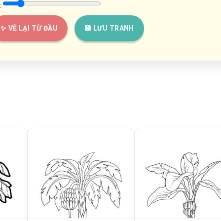
:
✨ VẼ LẠI TỪ ĐẦU
💾 LƯU TRANH