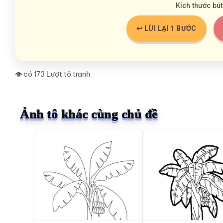
Kích thước bút
↩️ LÙI LẠI 1 BƯỚC
👁️ có 173 Lượt tô tranh
Ảnh tô khác cùng chủ đề