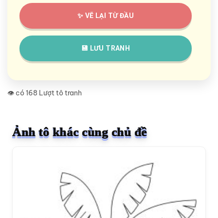
✨ VẼ LẠI TỪ ĐẦU
💾 LƯU TRANH
👁️ có 168 Lượt tô tranh
Ảnh tô khác cùng chủ đề