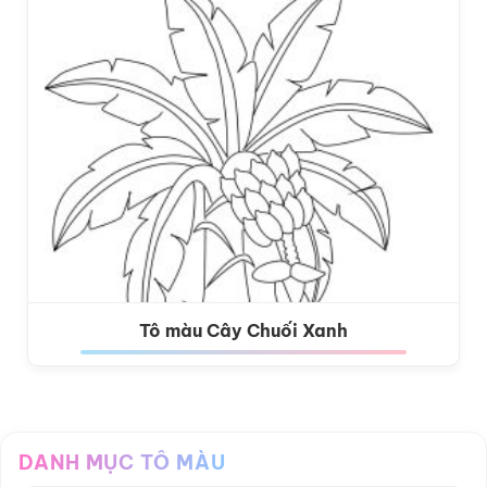
Tô màu Cây Chuối Xanh
DANH MỤC TÔ MÀU