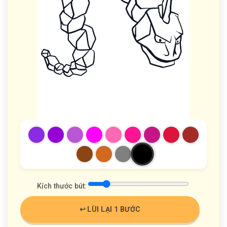
Kích thước bút:
↩️ LÙI LẠI 1 BƯỚC