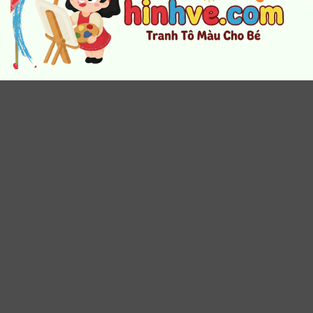
Anhve.com
là website tô màu dành cho bé, đa dạng thể loại
như : tô màu búp bê, tô màu siêu nhân, tô màu công chúa, tô
màu siêu anh hùng, tô màu con vật, tô màu động vật, tô màu
trái cây, tô màu thể thao, tô màu biển báo gaio thông, tô màu
con vit truy cập ngay để tô màu trực tuyến hoặc tải về cho
bé tập tô nhé
Giới Thiệu
Điều Khoản Sử Dụng
Chính Sách Bảo Mật
Liên Hệ