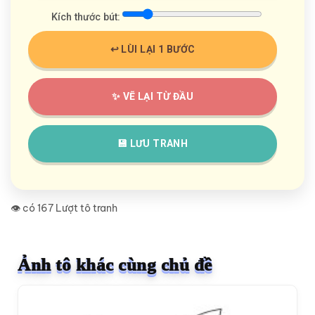
Kích thước bút:
↩️ LÙI LẠI 1 BƯỚC
✨ VẼ LẠI TỪ ĐẦU
💾 LƯU TRANH
👁️ có 167 Lượt tô tranh
Ảnh tô khác cùng chủ đề