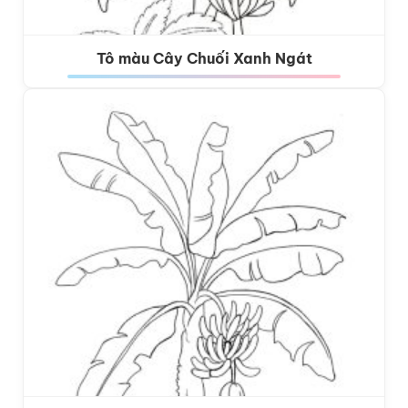
Tô màu Cây Chuối Xanh Ngát